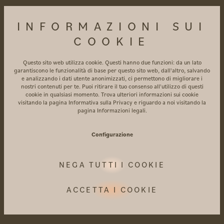
di ghiaccio
Accoglienti nicchie in sale relax
INFORMAZIONI SUI
panoramiche da sogno
Piscina esterna
riscaldata di 20 metri con
COOKIE
ingresso interno (32°C)
Questo sito web utilizza cookie. Questi hanno due funzioni: da un lato
Piscina Infinity Relax
sulla terrazza sul tetto
garantiscono le funzionalità di base per questo sito web, dall'altro, salvando
con vista a 360 gradi (36°C)
e analizzando i dati utente anonimizzati, ci permettono di migliorare i
nostri contenuti per te. Puoi ritirare il tuo consenso all'utilizzo di questi
Ampio giardino con lettini
cookie in qualsiasi momento. Trova ulteriori informazioni sui cookie
Uso gratuito della luminosa sala fitness
visitando la pagina
Informativa sulla Privacy
e riguardo a noi visitando la
pagina
Informazioni legali
.
Sala yoga con una vista fantastica
Bar benessere con buffet di tè biologici
Configurazione
nell'AMARIL SPA
Fresca acqua curativa esagonale: energizza,
NEGA TUTTI I COOKIE
protegge e rigenera le cellule
Mele biologiche succose, frutta secca e
ACCETTA I COOKIE
snack
Terrazza giardino con tanti divani
accoglienti