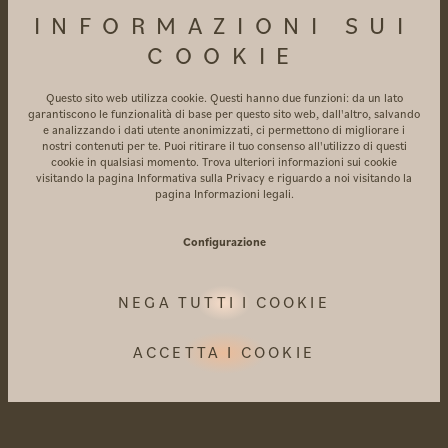
INFORMAZIONI SUI
COOKIE
Questo sito web utilizza cookie. Questi hanno due funzioni: da un lato
garantiscono le funzionalità di base per questo sito web, dall'altro, salvando
e analizzando i dati utente anonimizzati, ci permettono di migliorare i
nostri contenuti per te. Puoi ritirare il tuo consenso all'utilizzo di questi
cookie in qualsiasi momento. Trova ulteriori informazioni sui cookie
visitando la pagina
Informativa sulla Privacy
e riguardo a noi visitando la
pagina
Informazioni legali
.
Configurazione
GARDEN
VILLA
NEGA TUTTI I COOKIE
ACCETTA I COOKIE
Tutto ciò che il vostro cuore desidera: lussuose
quattro mura con due camere da letto, due
bagni, una cabina armadio e una doccia a
pioggia.