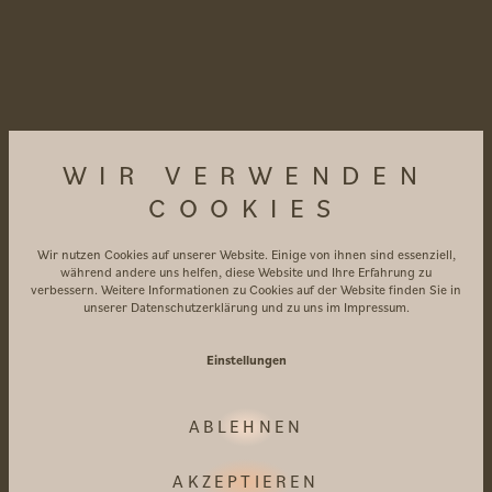
inkl. Bergkräuterkissen und Alpenzirbe
Kuschelpolster Spray
Vorteilskarte VinschgauCard
3 Nächte
ab € 453 pro Person mit
Übernachtung / Frühstück
WIR VERWENDEN
3 Nächte
ab € 561 pro Person mit
COOKIES
Übernachtung / Halbpension
Wir nutzen Cookies auf unserer Website. Einige von ihnen sind essenziell,
Buchbar in folgenden Zeitraum:
während andere uns helfen, diese Website und Ihre Erfahrung zu
verbessern. Weitere Informationen zu Cookies auf der Website finden Sie in
17.10. - 20.12.2026
unserer
Datenschutzerklärung
und zu uns im
Impressum
.
Einstellungen
GUT ZU WISSEN
Zutritt zum AMARIL SPA mit Infinitypool und
ABLEHNEN
Outdoorpool, Ruheräumen, großzügiger
AKZEPTIEREN
Saunalandschaft