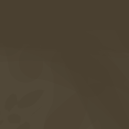
Südtirol • Italien
Anreise
+39 0473 867 000
info@amaril.it
Instagram
Facebook
Gutscheine
Fotogalerie
Häufige Fragen
Inklusivleistungen
Karriere