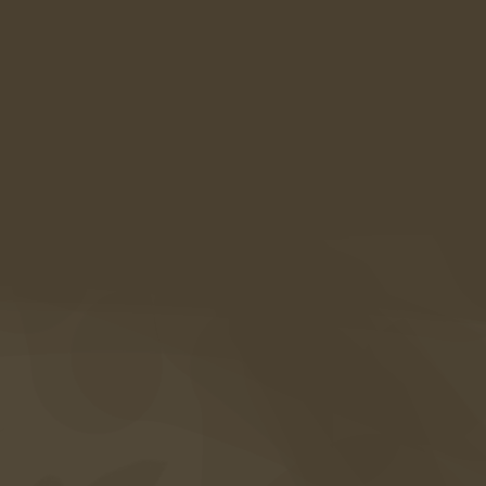
AMARIL Boutiquehotel
Alte Straße 21a
39020 Kastelbell-Tschars
Südtirol • Italien
Anreise
+39 0473 867 000
info@amaril.it
Instagram
Facebook
Gutscheine
Fotogalerie
Häufige Fragen