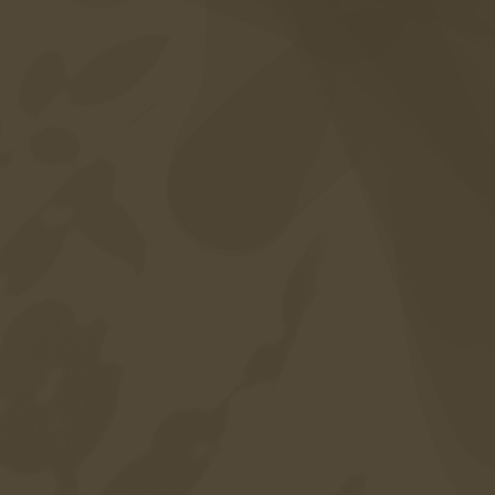
Fotogalleria
Domande frequenti
Servizi inclusi
Carriera
Mappa del sito
Protezione dei dati
Impronta
Accessibilità
Lingua
DE
EN
IT