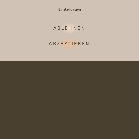
Einstellungen
ABLEHNEN
AKZEPTIEREN